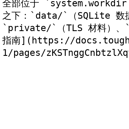
全部位于 `system.workdir
之下：`data/`（SQLite 
`private/`（TLS 材料）
指南](https://docs.tough