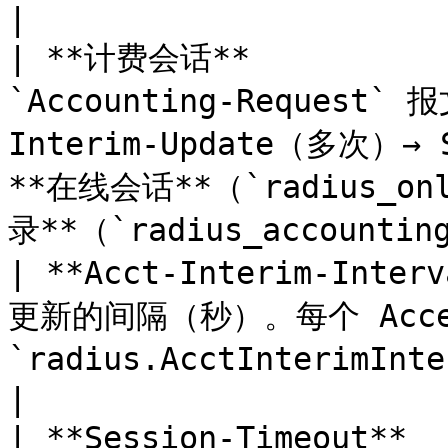
|

| **计费会话**           
`Accounting-Request`
Interim-Update（多次）→
**在线会话**（`radius_o
录**（`radius_accountin
| **Acct-Interim-Inte
更新的间隔（秒）。每个 Acces
`radius.AcctInterimInterval` 配置。                                          
|

| **Session-Timeout*